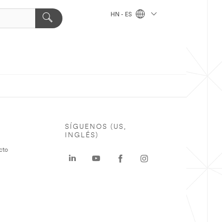
HN - ES
SÍGUENOS (US,
INGLÉS)
cto