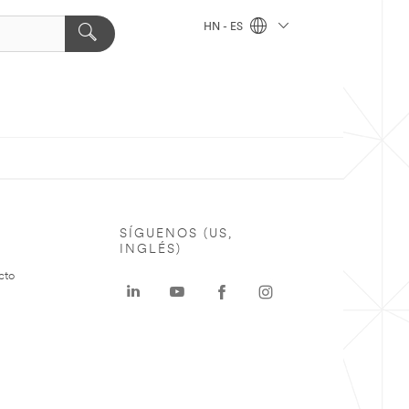
HN - ES
SÍGUENOS (US,
INGLÉS)
cto