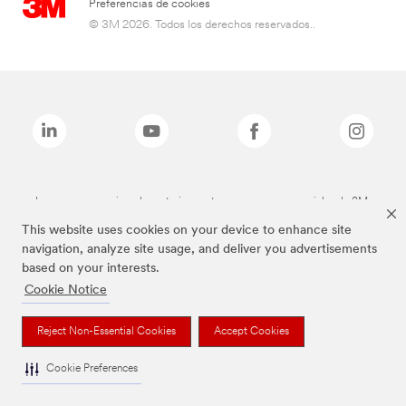
Preferencias de cookies
© 3M 2026. Todos los derechos reservados..
Las marcas mencionadas anteriormente son marcas comerciales de 3M.
This website uses cookies on your device to enhance site
navigation, analyze site usage, and deliver you advertisements
based on your interests.
Cookie Notice
Reject Non-Essential Cookies
Accept Cookies
Cookie Preferences