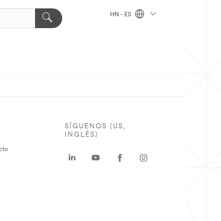
HN - ES
SÍGUENOS (US,
INGLÉS)
cto