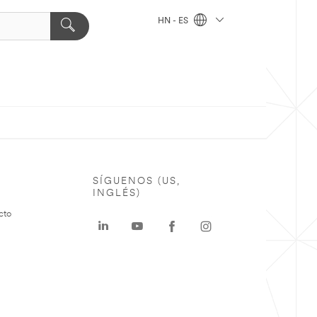
HN - ES
SÍGUENOS (US,
INGLÉS)
cto