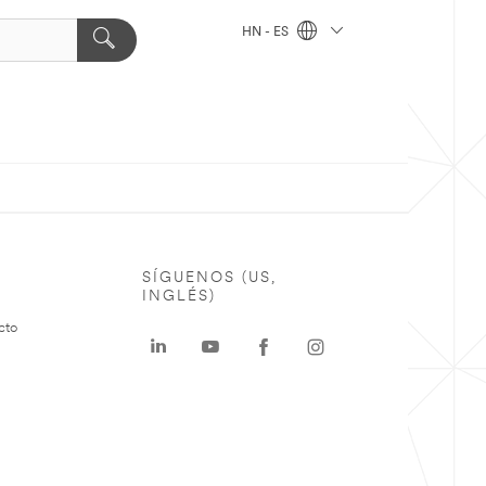
HN - ES
SÍGUENOS (US,
INGLÉS)
cto