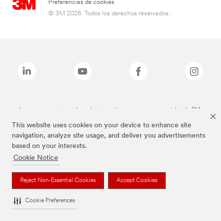
Preferencias de cookies
© 3M 2026. Todos los derechos reservados..
Las marcas mencionadas anteriormente son marcas comerciales de 3M.
This website uses cookies on your device to enhance site
navigation, analyze site usage, and deliver you advertisements
based on your interests.
Cookie Notice
Reject Non-Essential Cookies
Accept Cookies
Cookie Preferences