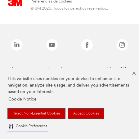
Preferencias de cookies
© 3M 2026. Todos los derechos reservados..
Las marcas mencionadas anteriormente son marcas comerciales de 3M.
This website uses cookies on your device to enhance site
navigation, analyze site usage, and deliver you advertisements
based on your interests.
Cookie Notice
Reject Non-Essential Cookies
Accept Cookies
Cookie Preferences