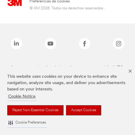
Preferencias de cookies
© 3M 2026. Todos los derechos reservados..
Las marcas mencionadas anteriormente son marcas comerciales de 3M.
This website uses cookies on your device to enhance site
navigation, analyze site usage, and deliver you advertisements
based on your interests.
Cookie Notice
Reject Non-Essential Cookies
Accept Cookies
Cookie Preferences