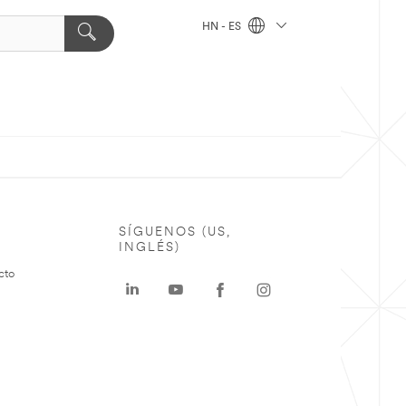
HN - ES
SÍGUENOS (US,
INGLÉS)
cto