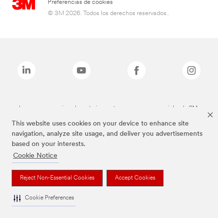
Preferencias de cookies
© 3M 2026. Todos los derechos reservados..
Las marcas mencionadas anteriormente son marcas comerciales de 3M.
This website uses cookies on your device to enhance site
navigation, analyze site usage, and deliver you advertisements
based on your interests.
Cookie Notice
Reject Non-Essential Cookies
Accept Cookies
Cookie Preferences