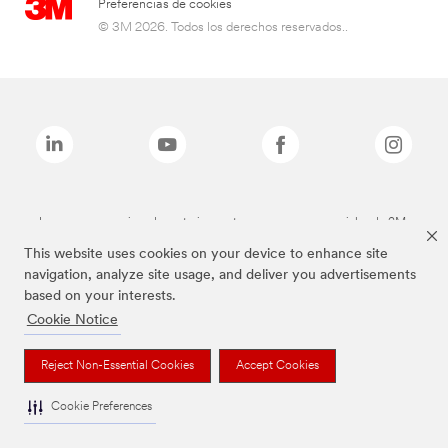
Preferencias de cookies
© 3M 2026. Todos los derechos reservados..
Las marcas mencionadas anteriormente son marcas comerciales de 3M.
This website uses cookies on your device to enhance site
navigation, analyze site usage, and deliver you advertisements
based on your interests.
Cookie Notice
Reject Non-Essential Cookies
Accept Cookies
Cookie Preferences