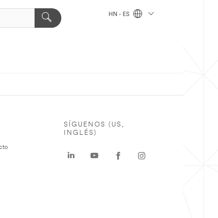
HN - ES
SÍGUENOS (US,
INGLÉS)
cto