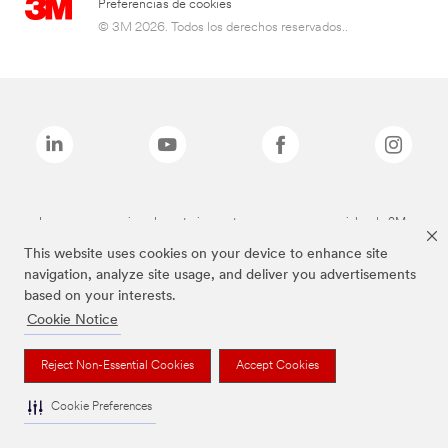
Preferencias de cookies
© 3M 2026. Todos los derechos reservados..
Las marcas mencionadas anteriormente son marcas comerciales de 3M.
This website uses cookies on your device to enhance site
navigation, analyze site usage, and deliver you advertisements
based on your interests.
Cookie Notice
Reject Non-Essential Cookies
Accept Cookies
Cookie Preferences