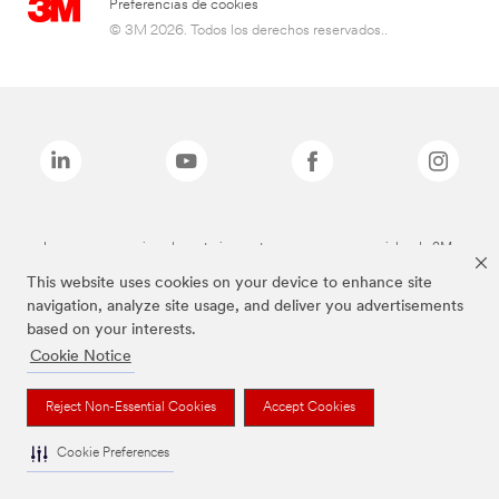
Preferencias de cookies
© 3M 2026. Todos los derechos reservados..
Las marcas mencionadas anteriormente son marcas comerciales de 3M.
This website uses cookies on your device to enhance site
navigation, analyze site usage, and deliver you advertisements
based on your interests.
Cookie Notice
Reject Non-Essential Cookies
Accept Cookies
Cookie Preferences