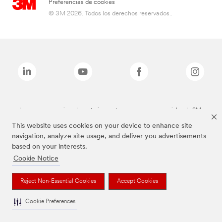
Preferencias de cookies
© 3M 2026. Todos los derechos reservados..
Las marcas mencionadas anteriormente son marcas comerciales de 3M.
This website uses cookies on your device to enhance site
navigation, analyze site usage, and deliver you advertisements
based on your interests.
Cookie Notice
Reject Non-Essential Cookies
Accept Cookies
Cookie Preferences