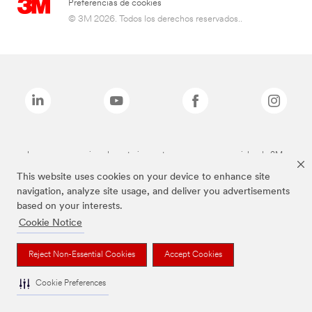
Preferencias de cookies
© 3M 2026. Todos los derechos reservados..
Las marcas mencionadas anteriormente son marcas comerciales de 3M.
This website uses cookies on your device to enhance site
navigation, analyze site usage, and deliver you advertisements
based on your interests.
Cookie Notice
Reject Non-Essential Cookies
Accept Cookies
Cookie Preferences