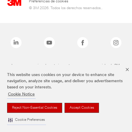
Preferencias de cookies
© 3M 2026. Todos los derechos reservados..
Las marcas mencionadas anteriormente son marcas comerciales de 3M.
This website uses cookies on your device to enhance site
navigation, analyze site usage, and deliver you advertisements
based on your interests.
Cookie Notice
Reject Non-Essential Cookies
Accept Cookies
Cookie Preferences