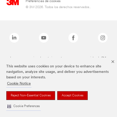
Preferencias de cookies
© 3M 2026. Todos los derechos reservados..
Las marcas mencionadas anteriormente son marcas comerciales de 3M.
This website uses cookies on your device to enhance site
navigation, analyze site usage, and deliver you advertisements
based on your interests.
Cookie Notice
Reject Non-Essential Cookies
Accept Cookies
Cookie Preferences