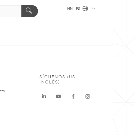
HN - ES
SÍGUENOS (US,
INGLÉS)
cto