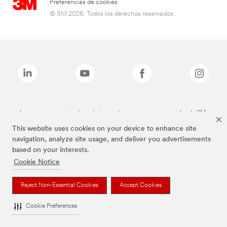
Preferencias de cookies
© 3M 2026. Todos los derechos reservados..
Las marcas mencionadas anteriormente son marcas comerciales de 3M.
This website uses cookies on your device to enhance site
navigation, analyze site usage, and deliver you advertisements
based on your interests.
Cookie Notice
Reject Non-Essential Cookies
Accept Cookies
Cookie Preferences