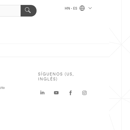
HN - ES
SÍGUENOS (US,
INGLÉS)
cto