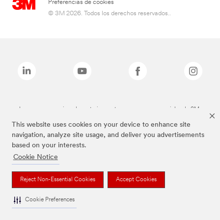
Preferencias de cookies
© 3M 2026. Todos los derechos reservados..
Las marcas mencionadas anteriormente son marcas comerciales de 3M.
This website uses cookies on your device to enhance site
navigation, analyze site usage, and deliver you advertisements
based on your interests.
Cookie Notice
Reject Non-Essential Cookies
Accept Cookies
Cookie Preferences