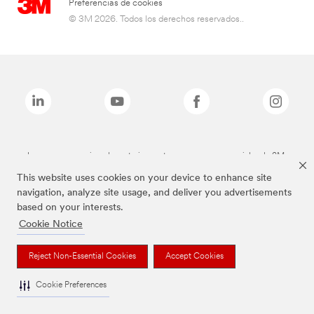
Preferencias de cookies
© 3M 2026. Todos los derechos reservados..
Las marcas mencionadas anteriormente son marcas comerciales de 3M.
This website uses cookies on your device to enhance site
navigation, analyze site usage, and deliver you advertisements
based on your interests.
Cookie Notice
Reject Non-Essential Cookies
Accept Cookies
Cookie Preferences