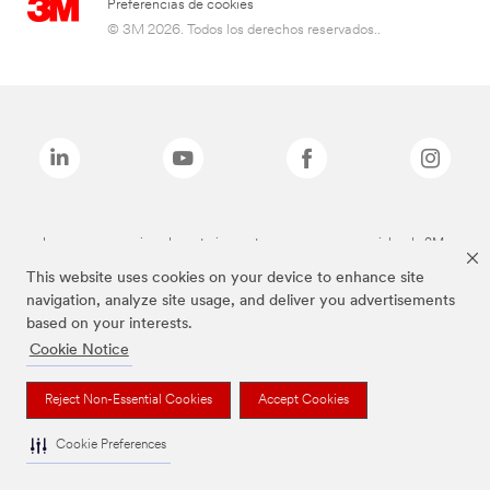
Preferencias de cookies
© 3M 2026. Todos los derechos reservados..
Las marcas mencionadas anteriormente son marcas comerciales de 3M.
This website uses cookies on your device to enhance site
navigation, analyze site usage, and deliver you advertisements
based on your interests.
Cookie Notice
Reject Non-Essential Cookies
Accept Cookies
Cookie Preferences