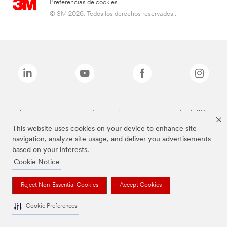
Preferencias de cookies
© 3M 2026. Todos los derechos reservados..
Las marcas mencionadas anteriormente son marcas comerciales de 3M.
This website uses cookies on your device to enhance site
navigation, analyze site usage, and deliver you advertisements
based on your interests.
Cookie Notice
Reject Non-Essential Cookies
Accept Cookies
Cookie Preferences