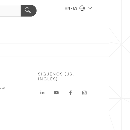
HN - ES
SÍGUENOS (US,
INGLÉS)
cto