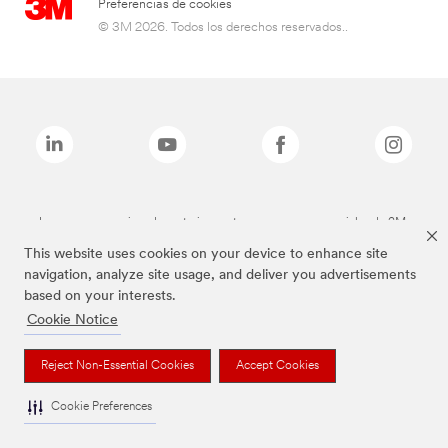
Preferencias de cookies
© 3M 2026. Todos los derechos reservados..
Las marcas mencionadas anteriormente son marcas comerciales de 3M.
This website uses cookies on your device to enhance site
navigation, analyze site usage, and deliver you advertisements
based on your interests.
Cookie Notice
Reject Non-Essential Cookies
Accept Cookies
Cookie Preferences