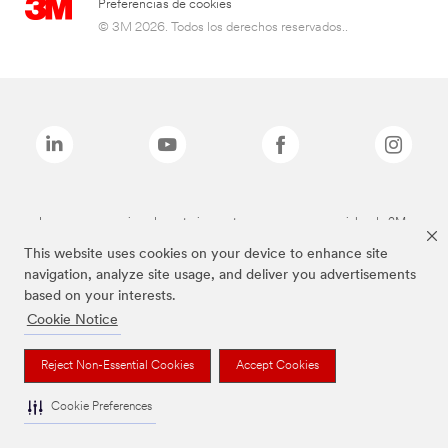
Preferencias de cookies
© 3M 2026. Todos los derechos reservados..
Las marcas mencionadas anteriormente son marcas comerciales de 3M.
This website uses cookies on your device to enhance site
navigation, analyze site usage, and deliver you advertisements
based on your interests.
Cookie Notice
Reject Non-Essential Cookies
Accept Cookies
Cookie Preferences