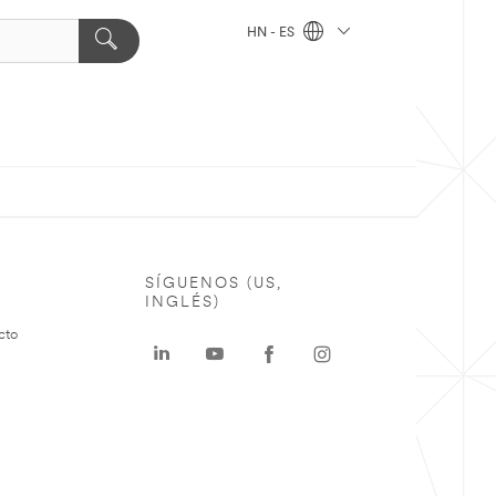
HN - ES
SÍGUENOS (US,
INGLÉS)
cto