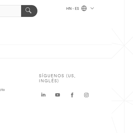
HN - ES
SÍGUENOS (US,
INGLÉS)
cto