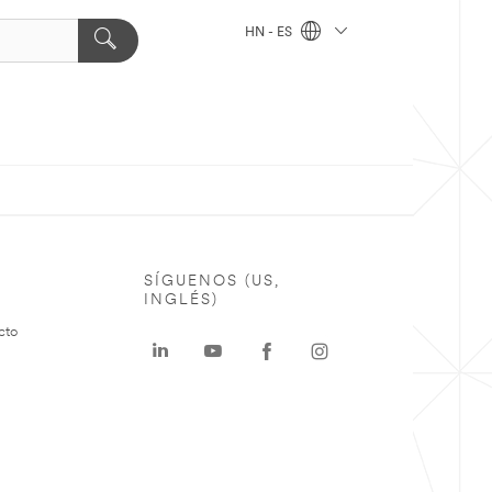
HN - ES
SÍGUENOS (US,
INGLÉS)
cto