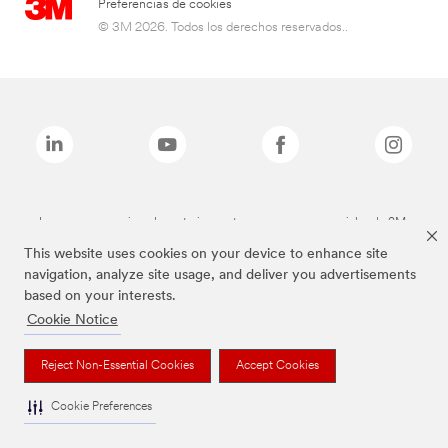
Preferencias de cookies
© 3M 2026. Todos los derechos reservados..
Las marcas mencionadas anteriormente son marcas comerciales de 3M.
This website uses cookies on your device to enhance site
navigation, analyze site usage, and deliver you advertisements
based on your interests.
Cookie Notice
Reject Non-Essential Cookies
Accept Cookies
Cookie Preferences