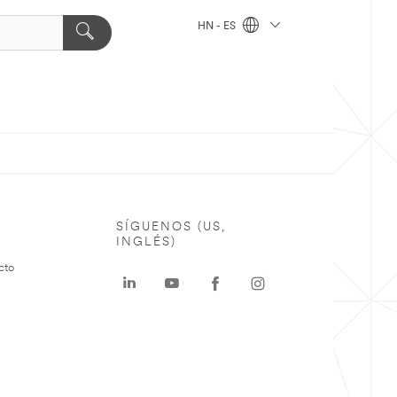
HN - ES
SÍGUENOS (US,
INGLÉS)
cto