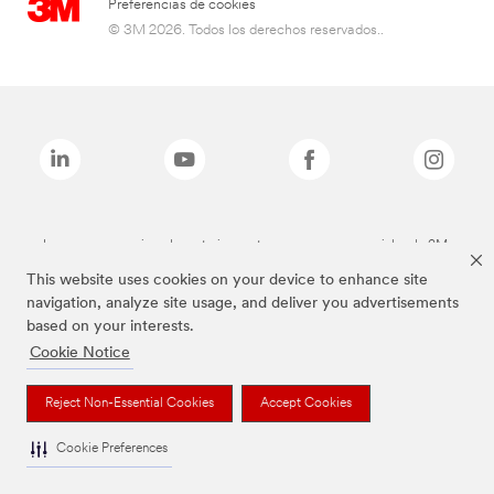
Preferencias de cookies
© 3M 2026. Todos los derechos reservados..
Las marcas mencionadas anteriormente son marcas comerciales de 3M.
This website uses cookies on your device to enhance site
navigation, analyze site usage, and deliver you advertisements
based on your interests.
Cookie Notice
Reject Non-Essential Cookies
Accept Cookies
Cookie Preferences