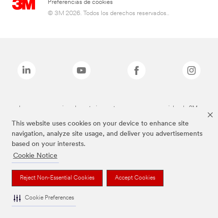
Preferencias de cookies
© 3M 2026. Todos los derechos reservados..
Las marcas mencionadas anteriormente son marcas comerciales de 3M.
This website uses cookies on your device to enhance site
navigation, analyze site usage, and deliver you advertisements
based on your interests.
Cookie Notice
Reject Non-Essential Cookies
Accept Cookies
Cookie Preferences