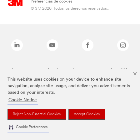
Preferencias de cookies
© 3M 2026. Todos los derechos reservados..
Las marcas mencionadas anteriormente son marcas comerciales de 3M.
This website uses cookies on your device to enhance site
navigation, analyze site usage, and deliver you advertisements
based on your interests.
Cookie Notice
Reject Non-Essential Cookies
Accept Cookies
Cookie Preferences