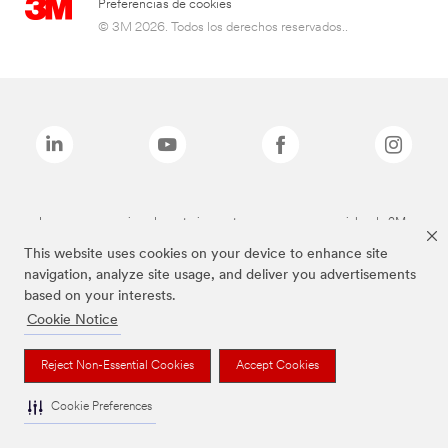
Preferencias de cookies
© 3M 2026. Todos los derechos reservados..
Las marcas mencionadas anteriormente son marcas comerciales de 3M.
This website uses cookies on your device to enhance site
navigation, analyze site usage, and deliver you advertisements
based on your interests.
Cookie Notice
Reject Non-Essential Cookies
Accept Cookies
Cookie Preferences