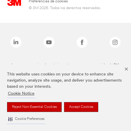
Preferencias de cookies
© 3M 2026. Todos los derechos reservados..
Las marcas mencionadas anteriormente son marcas comerciales de 3M.
This website uses cookies on your device to enhance site
navigation, analyze site usage, and deliver you advertisements
based on your interests.
Cookie Notice
Reject Non-Essential Cookies
Accept Cookies
Cookie Preferences