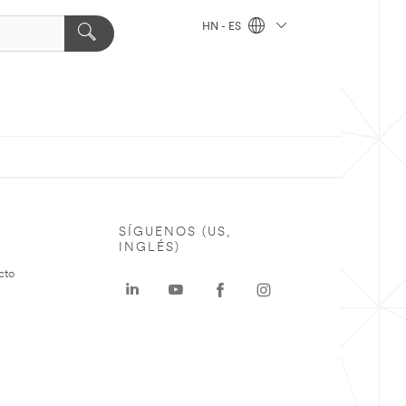
HN - ES
SÍGUENOS (US,
INGLÉS)
cto