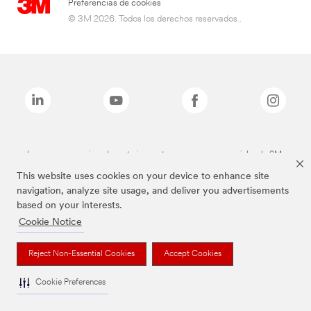
Preferencias de cookies
© 3M 2026. Todos los derechos reservados..
Las marcas mencionadas anteriormente son marcas comerciales de 3M.
This website uses cookies on your device to enhance site
navigation, analyze site usage, and deliver you advertisements
based on your interests.
Cookie Notice
Reject Non-Essential Cookies
Accept Cookies
Cookie Preferences