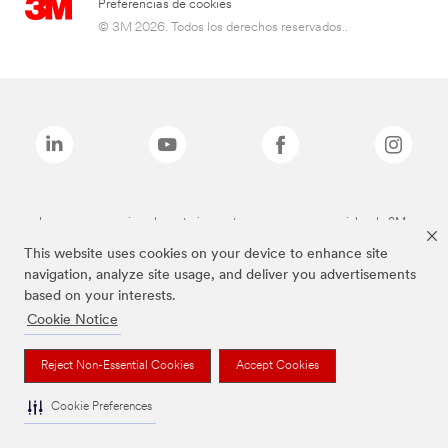
Preferencias de cookies
© 3M 2026. Todos los derechos reservados..
Las marcas mencionadas anteriormente son marcas comerciales de 3M.
This website uses cookies on your device to enhance site
navigation, analyze site usage, and deliver you advertisements
based on your interests.
Cookie Notice
Reject Non-Essential Cookies
Accept Cookies
Cookie Preferences