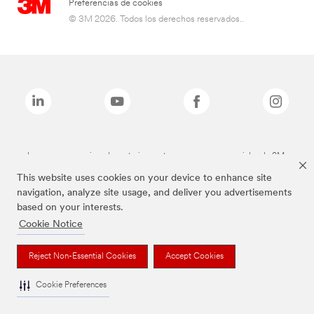
Preferencias de cookies
© 3M 2026. Todos los derechos reservados..
Las marcas mencionadas anteriormente son marcas comerciales de 3M.
This website uses cookies on your device to enhance site
navigation, analyze site usage, and deliver you advertisements
based on your interests.
Cookie Notice
Reject Non-Essential Cookies
Accept Cookies
Cookie Preferences