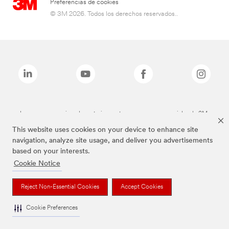
Preferencias de cookies
© 3M 2026. Todos los derechos reservados..
Las marcas mencionadas anteriormente son marcas comerciales de 3M.
This website uses cookies on your device to enhance site
navigation, analyze site usage, and deliver you advertisements
based on your interests.
Cookie Notice
Reject Non-Essential Cookies
Accept Cookies
Cookie Preferences