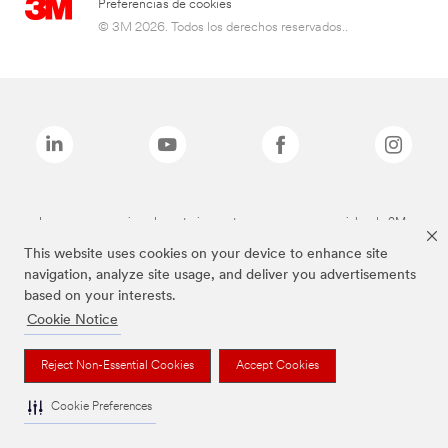
Preferencias de cookies
© 3M 2026. Todos los derechos reservados..
Las marcas mencionadas anteriormente son marcas comerciales de 3M.
This website uses cookies on your device to enhance site
navigation, analyze site usage, and deliver you advertisements
based on your interests.
Cookie Notice
Reject Non-Essential Cookies
Accept Cookies
Cookie Preferences