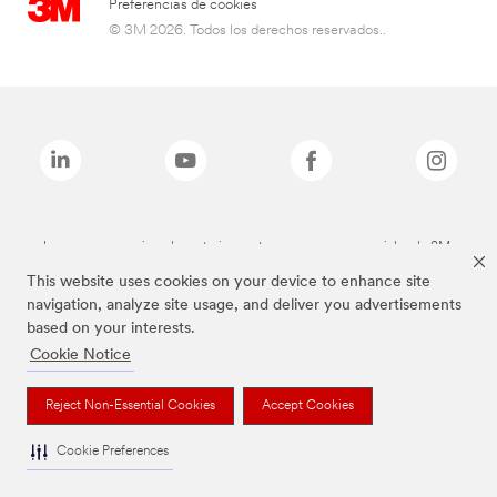
Preferencias de cookies
© 3M 2026. Todos los derechos reservados..
Las marcas mencionadas anteriormente son marcas comerciales de 3M.
This website uses cookies on your device to enhance site
navigation, analyze site usage, and deliver you advertisements
based on your interests.
Cookie Notice
Reject Non-Essential Cookies
Accept Cookies
Cookie Preferences