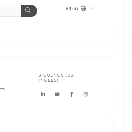
HN - ES
SÍGUENOS (US,
INGLÉS)
cto