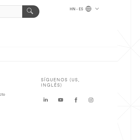
HN - ES
SÍGUENOS (US,
INGLÉS)
cto