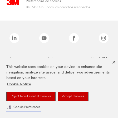
Preferencias de cookies
© 3M 2026. Todos los derechos reservados..
Las marcas mencionadas anteriormente son marcas comerciales de 3M.
This website uses cookies on your device to enhance site
navigation, analyze site usage, and deliver you advertisements
based on your interests.
Cookie Notice
Reject Non-Essential Cookies
Accept Cookies
Cookie Preferences