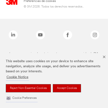
Preferencias de cookies
© 3M 2026. Todos los derechos reservados..
Las marcas mencionadas anteriormente son marcas comerciales de 3M.
This website uses cookies on your device to enhance site
navigation, analyze site usage, and deliver you advertisements
based on your interests.
Cookie Notice
Reject Non-Essential Cookies
Accept Cookies
Cookie Preferences